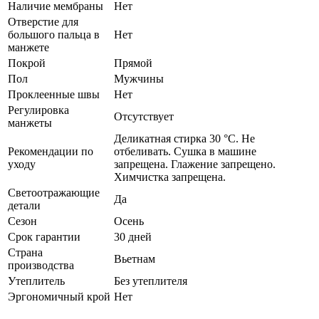
Наличие мембраны
Нет
Отверстие для
большого пальца в
Нет
манжете
Покрой
Прямой
Пол
Мужчины
Проклеенные швы
Нет
Регулировка
Отсутствует
манжеты
Деликатная стирка 30 °C. Не
Рекомендации по
отбеливать. Сушка в машине
уходу
запрещена. Глажение запрещено.
Химчистка запрещена.
Светоотражающие
Да
детали
Сезон
Осень
Срок гарантии
30 дней
Страна
Вьетнам
производства
Утеплитель
Без утеплителя
Эргономичный крой
Нет